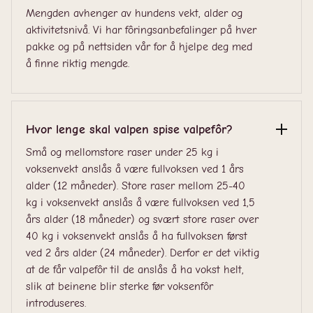
Mengden avhenger av hundens vekt, alder og
aktivitetsnivå. Vi har fôringsanbefalinger på hver
pakke og på nettsiden vår for å hjelpe deg med
å finne riktig mengde.
Hvor lenge skal valpen spise valpefôr?
Små og mellomstore raser under 25 kg i
voksenvekt anslås å være fullvoksen ved 1 års
alder (12 måneder). Store raser mellom 25-40
kg i voksenvekt anslås å være fullvoksen ved 1,5
års alder (18 måneder) og svært store raser over
40 kg i voksenvekt anslås å ha fullvoksen først
ved 2 års alder (24 måneder). Derfor er det viktig
at de får valpefôr til de anslås å ha vokst helt,
slik at beinene blir sterke før voksenfôr
introduseres.