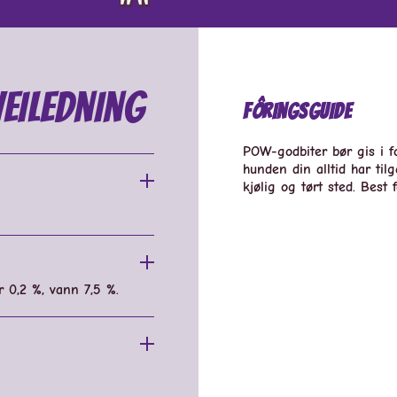
eiledning
Fôringsguide
POW-godbiter bør gis i f
hunden din alltid har til
kjølig og tørt sted. Bes
er 0,2 %, vann 7,5 %.