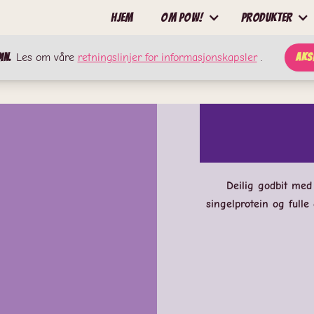
Hjem
Om pow!
Produkter
in.
Les om våre
retningslinjer for informasjonskapsler
.
Aks
Deilig godbit med
singelprotein og fulle