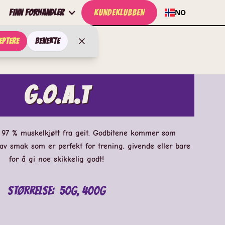
Finn forhandler
KUNDEKLUBBEN
NO
eptere
Benekte
G.O.A.T
 97 % muskelkjøtt fra geit. Godbitene kommer som
 av smak som er perfekt for trening, givende eller bare
for å gi noe skikkelig godt!
Størrelse:
50g, 400g